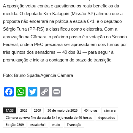
A oposição votou contra e questionou os reais benefícios da
medida. O deputado Kim Kataguiri (Missão-SP) afirmou que a
proposta não encerrará na prática a escala 6×1, e o deputado
Sérgio Turra (PP-RS) a classificou como eleitoreira. Com a
aprovação na Câmara, o próximo passo é a votação no Senado
Federal, onde a PEC precisará ser aprovada em dois turnos por
três quintos dos senadores — 49 dos 81 — para seguir à
promulgação e iniciar a contagem do prazo de transição.
Foto: Bruno Spada/Agência Câmara
Facebook
WhatsApp
Twitter
Copy
Print
Link
TAGS
2026
2309
30 de maio de 2026
40 horas
câmara
Câmara aprova fim da escala 6x1 e jornada de 40 horas
deputados
Edição 2309
escala 6x1
maio
Transição