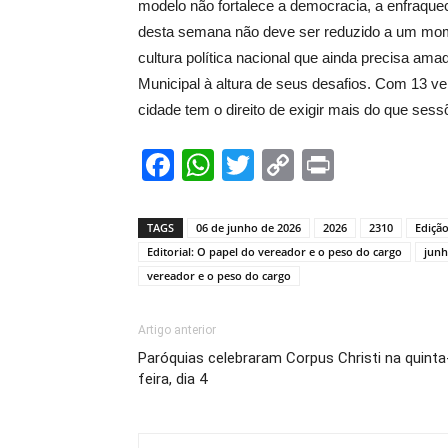
modelo não fortalece a democracia, a enfraquec
desta semana não deve ser reduzido a um mome
cultura política nacional que ainda precisa 
Municipal à altura de seus desafios. Com 13 v
cidade tem o direito de exigir mais do que se
Facebook
WhatsApp
Twitter
Copy
Print
Link
TAGS
06 de junho de 2026
2026
2310
Ediçã
Editorial: O papel do vereador e o peso do cargo
jun
vereador e o peso do cargo
Artigo anterior
Paróquias celebraram Corpus Christi na quinta
feira, dia 4