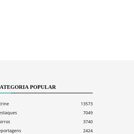
ATEGORIA POPULAR
trine
13573
estaques
7049
irros
3740
eportagens
2424