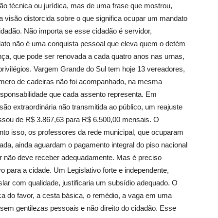
ão técnica ou jurídica, mas de uma frase que mostrou,
a visão distorcida sobre o que significa ocupar um mandato
cidadão. Não importa se esse cidadão é servidor,
dato não é uma conquista pessoal que eleva quem o detém
ça, que pode ser renovada a cada quatro anos nas urnas,
rivilégios. Vargem Grande do Sul tem hoje 13 vereadores,
úmero de cadeiras não foi acompanhado, na mesma
esponsabilidade que cada assento representa. Em
 extraordinária não transmitida ao público, um reajuste
ssou de R$ 3.867,63 para R$ 6.500,00 mensais. O
to isso, os professores da rede municipal, que ocuparam
ssada, ainda aguardam o pagamento integral do piso nacional
dor não deve receber adequadamente. Mas é preciso
o para a cidade. Um Legislativo forte e independente,
islar com qualidade, justificaria um subsídio adequado. O
ca do favor, a cesta básica, o remédio, a vaga em uma
em gentilezas pessoais e não direito do cidadão. Esse