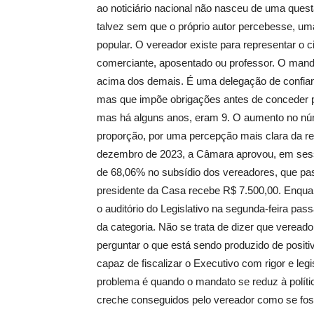
ao noticiário nacional não nasceu de uma quest
talvez sem que o próprio autor percebesse, um
popular. O vereador existe para representar o 
comerciante, aposentado ou professor. O man
acima dos demais. É uma delegação de confian
mas que impõe obrigações antes de conceder p
mas há alguns anos, eram 9. O aumento no n
proporção, por uma percepção mais clara da r
dezembro de 2023, a Câmara aprovou, em sessão
de 68,06% no subsídio dos vereadores, que pa
presidente da Casa recebe R$ 7.500,00. Enquan
o auditório do Legislativo na segunda-feira pa
da categoria. Não se trata de dizer que verea
perguntar o que está sendo produzido de positiv
capaz de fiscalizar o Executivo com rigor e leg
problema é quando o mandato se reduz à políti
creche conseguidos pelo vereador como se foss