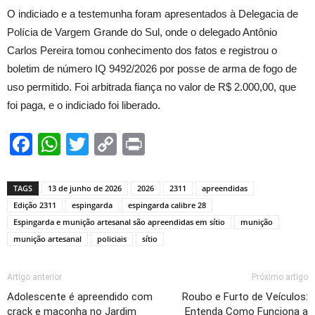
O indiciado e a testemunha foram apresentados à Delegacia de
Polícia de Vargem Grande do Sul, onde o delegado Antônio
Carlos Pereira tomou conhecimento dos fatos e registrou o
boletim de número IQ 9492/2026 por posse de arma de fogo de
uso permitido. Foi arbitrada fiança no valor de R$ 2.000,00, que
foi paga, e o indiciado foi liberado.
Facebook
WhatsApp
Twitter
Copy
Print
Link
TAGS
13 de junho de 2026
2026
2311
apreendidas
Edição 2311
espingarda
espingarda calibre 28
Espingarda e munição artesanal são apreendidas em sítio
munição
munição artesanal
policiais
sítio
Artigo anterior
Próximo artigo
Adolescente é apreendido com
Roubo e Furto de Veículos:
crack e maconha no Jardim
Entenda Como Funciona a