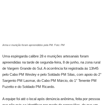
Arma e munição foram apreendidos pela PM. Foto: PM
Uma espingarda calibre 28 e munições artesanais foram
apreendidas na tarde de segunda-feira, 8 de junho, na zona rural
de Vargem Grande do Sul. A ocorrência foi registrada às 13h45
pelo Cabo PM Wesley e pelo Soldado PM Silas, com apoio do 2°
Sargento PM Lasmar, do Cabo PM Márcio, do 1° Tenente PM
Fuzetto e do Soldado PM Ricardo.
A equipe foi até o local após denúncia anônima, feita por pessoa
que não quis se identificar por medo de represálias, de que um