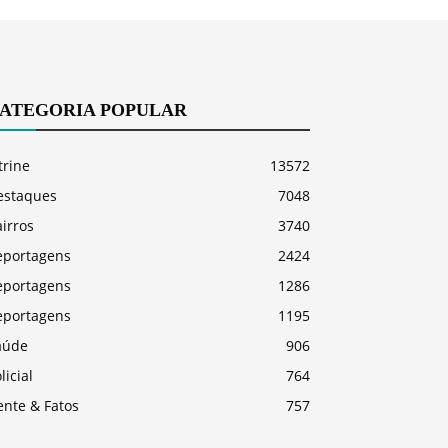
ATEGORIA POPULAR
trine
13572
estaques
7048
irros
3740
eportagens
2424
eportagens
1286
eportagens
1195
aúde
906
licial
764
ente & Fatos
757