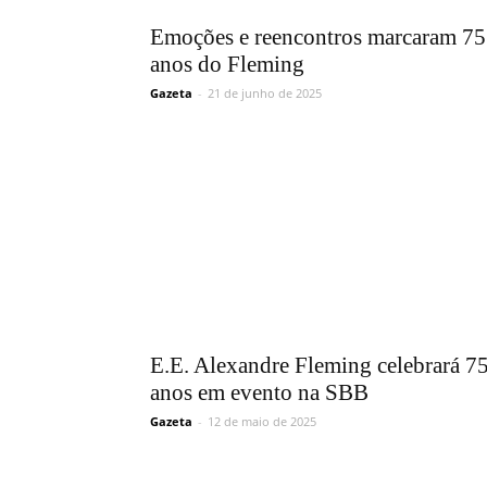
Emoções e reencontros marcaram 75
anos do Fleming
Gazeta
-
21 de junho de 2025
E.E. Alexandre Fleming celebrará 7
anos em evento na SBB
Gazeta
-
12 de maio de 2025