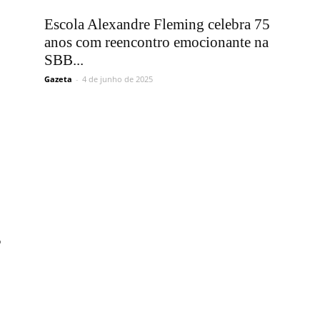
Vargem
Escola Alexandre Fleming celebra 75
anos com reencontro emocionante na
SBB...
Gazeta
-
4 de junho de 2025
Grande
5