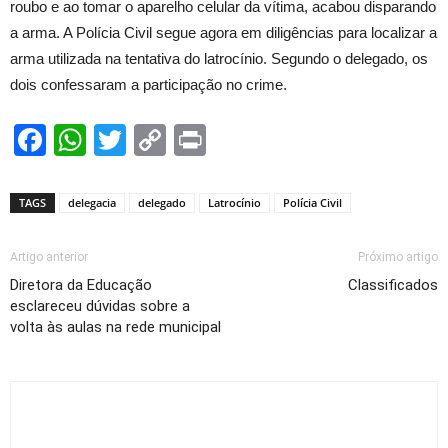
roubo e ao tomar o aparelho celular da vítima, acabou disparando
a arma. A Polícia Civil segue agora em diligências para localizar a
arma utilizada na tentativa do latrocínio. Segundo o delegado, os
dois confessaram a participação no crime.
Facebook
WhatsApp
Twitter
Copy
Print
Link
TAGS
delegacia
delegado
Latrocínio
Polícia Civil
Artigo anterior
Próximo artigo
Diretora da Educação
Classificados
esclareceu dúvidas sobre a
volta às aulas na rede municipal