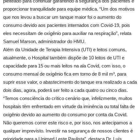
pleiteado para continuar garantindo a segurança dos pacientes e
proporcionar tranquilidade para equipe médica. “Um dos motivos
que nos levou a buscar um tanque maior foi o aumento do
consumo devido aos pacientes internados com Covid-19, pois
eles necessitam de oxigênio para auxiliar na respiração”, relata
Samuel Marson, administrador do HMU.
Além da Unidade de Terapia Intensiva (UTI) e leitos comuns,
atualmente, o Hospital também dispõe de 10 leitos de UTI e
capacidade para 15 ou mais leitos na ala Covid, com isso, o
consumo mensal de oxigênio fica em torno de 8 mil m³, para
suprir esse valor, o abastecimento do tanque era realizado a cada
dois dias, agora, poderá ser feito a cada quatro ou cinco dias.
“Temos consciência do crítico cenário que, infelizmente, muitos
hospitais têm enfrentado em virtude da iminência ou total falta de
oxigênio devido ao aumento do consumo por conta da Covid.
Não queremos correr este risco e, por isso, nos antecipamos a
qualquer imprevisto. Investir na segurança de nossos clientes é
prioridade para a Unimed Leste Paulista”, destaca Dr. Luís