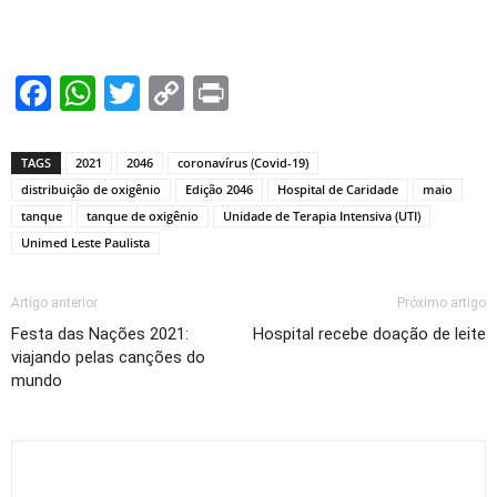
Facebook
WhatsApp
Twitter
Copy
Print
Link
TAGS
2021
2046
coronavírus (Covid-19)
distribuição de oxigênio
Edição 2046
Hospital de Caridade
maio
tanque
tanque de oxigênio
Unidade de Terapia Intensiva (UTI)
Unimed Leste Paulista
Artigo anterior
Próximo artigo
Festa das Nações 2021:
Hospital recebe doação de leite
viajando pelas canções do
mundo