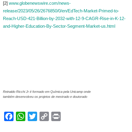
[2]
www.globenewswire.com/news-
release/2023/05/26/2676850/0/en/EdTech-Market-Primed-to-
Reach-USD-421-Billion-by-2032-with-12-9-CAGR-Rise-in-K-12-
and-Higher-Education-By-Sector-Segment-Market-us.html
Reinaldo Ricchi Jr é formado em Química pela Unicamp onde
também desenvolveu os projetos de mestrado e doutorado
Facebook
WhatsApp
Twitter
Copy
Print
Link