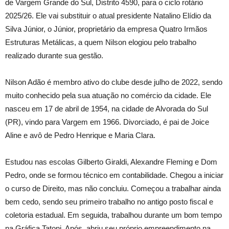
de Vargem Grande do Sul, Distrito 4590, para o ciclo rotário
2025/26. Ele vai substituir o atual presidente Natalino Elídio da
Silva Júnior, o Júnior, proprietário da empresa Quatro Irmãos
Estruturas Metálicas, a quem Nilson elogiou pelo trabalho
realizado durante sua gestão.
Nilson Adão é membro ativo do clube desde julho de 2022, sendo
muito conhecido pela sua atuação no comércio da cidade. Ele
nasceu em 17 de abril de 1954, na cidade de Alvorada do Sul
(PR), vindo para Vargem em 1966. Divorciado, é pai de Joice
Aline e avô de Pedro Henrique e Maria Clara.
Estudou nas escolas Gilberto Giraldi, Alexandre Fleming e Dom
Pedro, onde se formou técnico em contabilidade. Chegou a iniciar
o curso de Direito, mas não concluiu. Começou a trabalhar ainda
bem cedo, sendo seu primeiro trabalho no antigo posto fiscal e
coletoria estadual. Em seguida, trabalhou durante um bom tempo
na Gráfica Tatoni. Após, abriu seu próprio empreendimento na