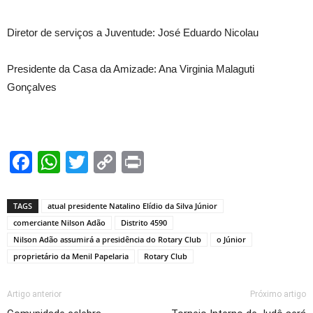
Diretor de serviços a Juventude: José Eduardo Nicolau
Presidente da Casa da Amizade: Ana Virginia Malaguti
Gonçalves
Facebook
WhatsApp
Twitter
Copy
Print
Link
TAGS
atual presidente Natalino Elídio da Silva Júnior
comerciante Nilson Adão
Distrito 4590
Nilson Adão assumirá a presidência do Rotary Club
o Júnior
proprietário da Menil Papelaria
Rotary Club
Artigo anterior
Próximo artigo