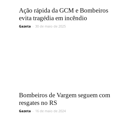
Vargem
Ação rápida da GCM e Bombeiros
evita tragédia em incêndio
Gazeta
-
30 de maio de 2025
Grande
Bombeiros de Vargem seguem com
resgates no RS
Gazeta
-
16 de maio de 2024