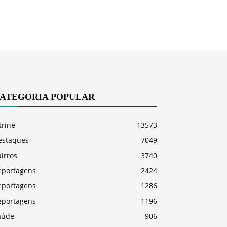
ATEGORIA POPULAR
trine
13573
estaques
7049
irros
3740
eportagens
2424
eportagens
1286
eportagens
1196
aúde
906