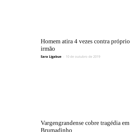
Homem atira 4 vezes contra próprio
irmão
Sara Ligabue
-
10 de outubro de 2019
Vargengrandense cobre tragédia em
Brumadinho