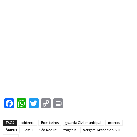
Facebook
WhatsApp
Twitter
Copy
Print
Link
TAGS
acidente
Bombeiros
guarda Civil municipal
mortos
ônibus
Samu
São Roque
tragédia
Vargem Grande do Sul