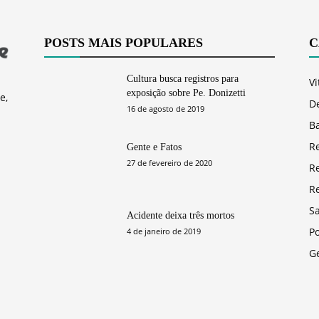
POSTS MAIS POPULARES
C
Cultura busca registros para
Vi
exposição sobre Pe. Donizetti
e,
D
16 de agosto de 2019
Ba
R
Gente e Fatos
27 de fevereiro de 2020
R
R
S
Acidente deixa três mortos
Po
4 de janeiro de 2019
G