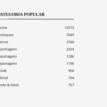
ATEGORIA POPULAR
trine
13573
estaques
7049
irros
3740
eportagens
2424
eportagens
1286
eportagens
1196
aúde
906
licial
764
ente & Fatos
757