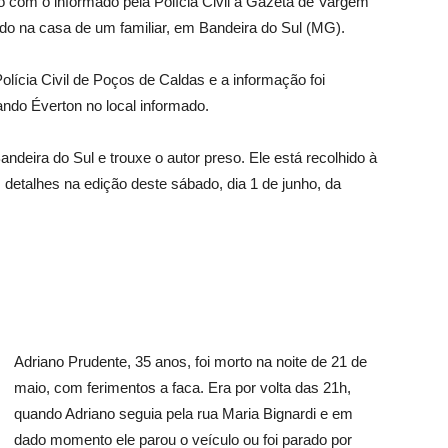
do com o informado pela Polícia Civil à Gazeta de Vargem
ido na casa de um familiar, em Bandeira do Sul (MG).
lícia Civil de Poços de Caldas e a informação foi
ando Éverton no local informado.
andeira do Sul e trouxe o autor preso. Ele está recolhido à
detalhes na edição deste sábado, dia 1 de junho, da
Adriano Prudente, 35 anos, foi morto na noite de 21 de
maio, com ferimentos a faca. Era por volta das 21h,
quando Adriano seguia pela rua Maria Bignardi e em
dado momento ele parou o veículo ou foi parado por