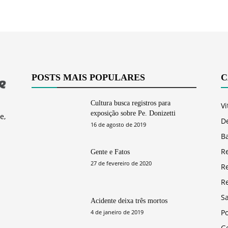
POSTS MAIS POPULARES
C
Cultura busca registros para
Vi
exposição sobre Pe. Donizetti
e,
D
16 de agosto de 2019
Ba
R
Gente e Fatos
27 de fevereiro de 2020
R
R
S
Acidente deixa três mortos
Po
4 de janeiro de 2019
G