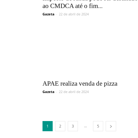
ao CMDCA até o fim...
Gazeta
-
22 de abril de 2024
APAE realiza venda de pizza
Gazeta
-
22 de abril de 2024
...
1
2
3
5