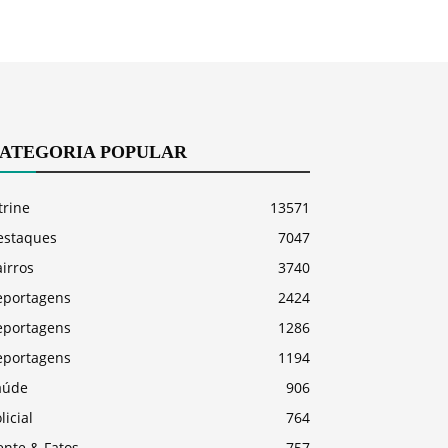
ATEGORIA POPULAR
trine
13571
estaques
7047
irros
3740
eportagens
2424
eportagens
1286
eportagens
1194
aúde
906
licial
764
ente & Fatos
757