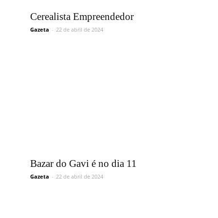
Vargem
Cerealista Empreendedor
Gazeta
-
22 de abril de 2024
Grande
Bazar do Gavi é no dia 11
Gazeta
-
22 de abril de 2024