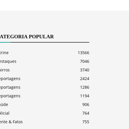
ATEGORIA POPULAR
trine
13566
estaques
7046
irros
3740
eportagens
2424
eportagens
1286
eportagens
1194
aúde
906
licial
764
ente & Fatos
755