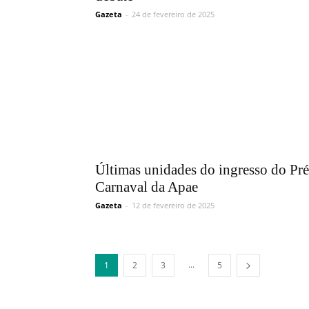
Gazeta
-
24 de fevereiro de 2025
Últimas unidades do ingresso do Pré
Carnaval da Apae
Gazeta
-
12 de fevereiro de 2025
...
1
2
3
5